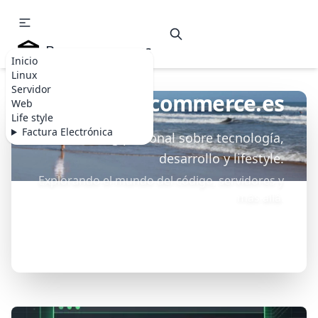
Becommerce.es
Inicio
Linux
Servidor
Becommerce.es
Web
Life style
Factura Electrónica
Blog personal sobre tecnología,
desarrollo y lifestyle.
Explorando el mundo del código, servidores y
más allá.