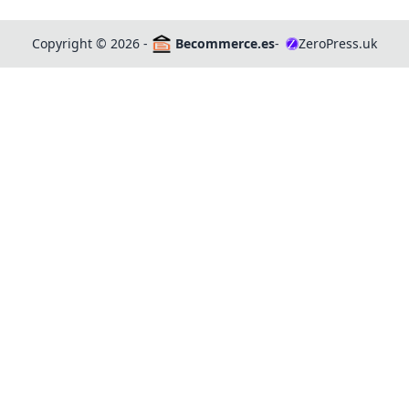
Copyright
©
2026 -
Becommerce.es
-
ZeroPress.uk
Z
Má
N