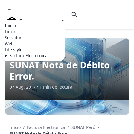
Becommerce.es
Inicio
Linux
Servidor
Web
Life style
SUNAT PERÚ
Factura Electrónica
SUNAT Nota de Débito
Error.
07 Aug, 2017 • 1 min de lectura
Inicio
/
Factura Electrónica
/
SUNAT Perú
/
SUNAT Nota de Débito
Error.