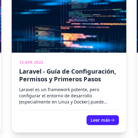
15 APR 2023
Laravel - Guía de Configuración,
Permisos y Primeros Pasos
Laravel es un framework potente, pero
configurar el entorno de desarrollo
(especialmente en Linux y Docker) puede
presentar desafíos con permisos y
configuraciones iniciales. Esta...
Leer más