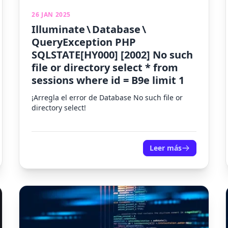
26 JAN 2025
Illuminate \ Database \
QueryException PHP
SQLSTATE[HY000] [2002] No such
file or directory select * from
sessions where id = B9e limit 1
¡Arregla el error de Database No such file or
directory select!
Leer más