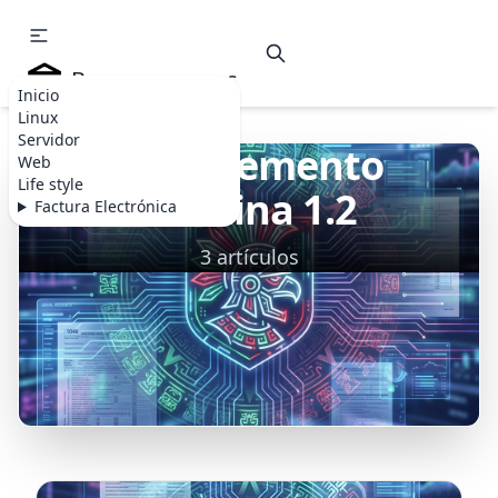
Becommerce.es
Inicio
Linux
Servidor
Complemento
Web
Life style
Nómina 1.2
Factura Electrónica
3 artículos