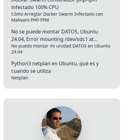
infectado 100% CPU
Cómo Arreglar Docker Swarm Infectado con
Malware PHP-FPM
No se puede montar DATOS, Ubuntu
24.04, Error mounting /dev/sdc1 at
No puedo montar mi unidad DATOS en Ubuntu
/media/raul/DATOS1: mount(2) system call
24.04
failed: No such file or directory
Python3 netplan en Ubuntu, qué es y
cuando se utiliza
Netplan