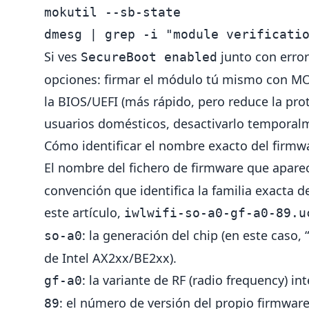
mokutil 
--sb-state
dmesg | 
grep
-i
"module verificati
Si ves
junto con error
SecureBoot enabled
opciones: firmar el módulo tú mismo con MO
la BIOS/UEFI (más rápido, pero reduce la pro
usuarios domésticos, desactivarlo temporalm
Cómo identificar el nombre exacto del firmw
El nombre del fichero de firmware que apare
convención que identifica la familia exacta d
este artículo,
iwlwifi-so-a0-gf-a0-89.u
: la generación del chip (en este caso
so-a0
de Intel AX2xx/BE2xx).
: la variante de RF (radio frequency) i
gf-a0
: el número de versión del propio firmwa
89