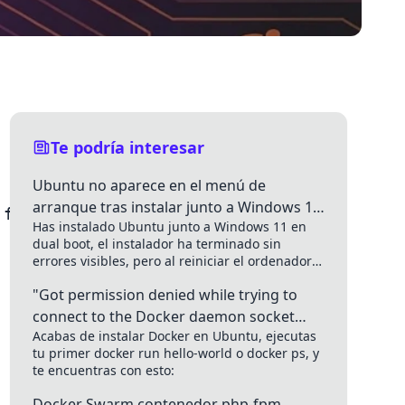
Te podría interesar
Ubuntu no aparece en el menú de
arranque tras instalar junto a Windows 11:
failed with error -2

Has instalado Ubuntu junto a Windows 11 en
"grub-install error" solución
dual boot, el instalador ha terminado sin
errores visibles, pero al reiniciar el ordenador
arranca directo a...
"Got permission denied while trying to
connect to the Docker daemon socket
Acabas de instalar Docker en Ubuntu, ejecutas
unix:///var/run/docker.sock" en Ubuntu
tu primer docker run hello-world o docker ps, y
te encuentras con esto:
Docker Swarm contenedor php-fpm