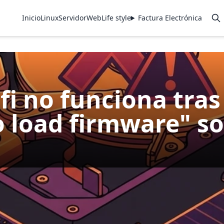
Inicio
Linux
Servidor
Web
Life style
Factura Electrónica
i no funciona tras 
to load firmware" s