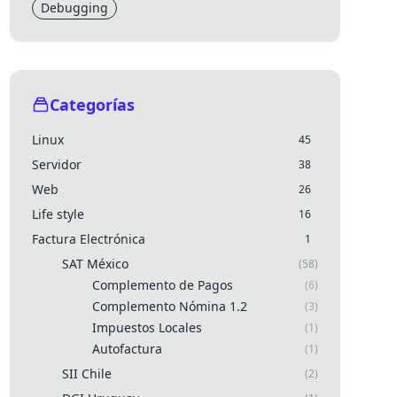
Debugging
Categorías
Linux
45
Servidor
38
Web
26
Life style
16
Factura Electrónica
1
SAT México
(58)
Complemento de Pagos
(6)
Complemento Nómina 1.2
(3)
Impuestos Locales
(1)
Autofactura
(1)
SII Chile
(2)