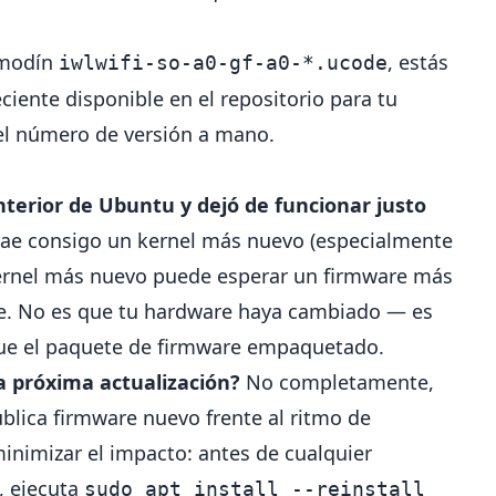
omodín
, estás
iwlwifi-so-a0-gf-a0-*.ucode
iente disponible en el repositorio para tu
r el número de versión a mano.
anterior de Ubuntu y dejó de funcionar justo
trae consigo un kernel más nuevo (especialmente
 kernel más nuevo puede esperar un firmware más
te. No es que tu hardware haya cambiado — es
que el paquete de firmware empaquetado.
a próxima actualización?
No completamente,
blica firmware nuevo frente al ritmo de
nimizar el impacto: antes de cualquier
), ejecuta
sudo apt install --reinstall