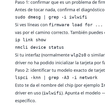
Paso 1: confirmar que es un problema de fi
Antes de tocar nada, confirma el diagnóstico
sudo 
dmesg | 
grep
-i
Si ves líneas con
firmware load for ...
vas por el camino correcto. También puedes co
ip 
link 
show

Si tu interfaz (normalmente
o similar
wlp2s0
driver no ha podido inicializar la tarjeta por 
Paso 2: identificar tu modelo exacto de tarje
lspci 
-knn
 | 
grep
-A3
-i
Esto te da el nombre del chip (por ejemplo
I
driver en uso (
). Apunta el modelo —
iwlwifi
específico.