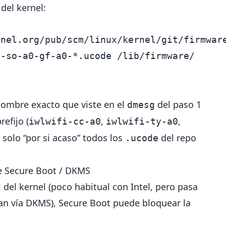
del kernel:
i-so-a0-gf-a0-
*
nombre exacto que viste en el
del paso 1
dmesg
efijo (
,
,
iwlwifi-cc-a0
iwlwifi-ty-a0
ar solo “por si acaso” todos los
del repo
.ucode
e Secure Boot / DKMS
ol del kernel (poco habitual con Intel, pero pasa
an vía DKMS), Secure Boot puede bloquear la