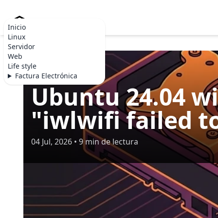
Becommerce.es
Inicio
Linux
Servidor
Web
Life style
LINUX
Factura Electrónica
Ubuntu 24.04 wif
"iwlwifi failed 
04 Jul, 2026 • 9 min de lectura