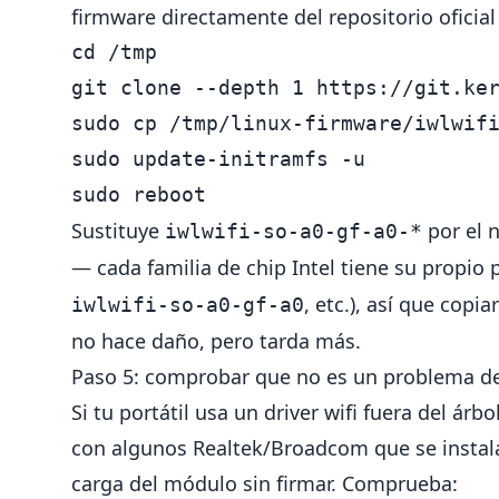
firmware directamente del repositorio oficial 
cd
 /tmp

git clone 
--depth
sudo cp
 /tmp/linux-firmware/iwlwif
sudo 
update-initramfs 
-u
sudo 
Sustituye
por el 
iwlwifi-so-a0-gf-a0-*
— cada familia de chip Intel tiene su propio pr
, etc.), así que copi
iwlwifi-so-a0-gf-a0
no hace daño, pero tarda más.
Paso 5: comprobar que no es un problema d
Si tu portátil usa un driver wifi fuera del árb
con algunos Realtek/Broadcom que se instal
carga del módulo sin firmar. Comprueba: