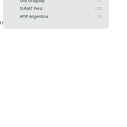
DGI Uruguay
(1)
SUNAT Perú
(12)
AFIP Argentina
(1)