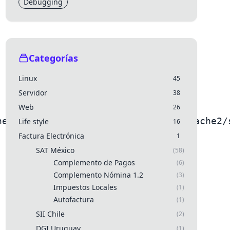
Debugging
Categorías
Linux
45
Servidor
38
Web
26
he2/apache2.conf /etc/hosts /etc/apache2/
Life style
16
Factura Electrónica
1
SAT México
(58)
Complemento de Pagos
(6)
Complemento Nómina 1.2
(3)
Impuestos Locales
(1)
Autofactura
(1)
SII Chile
(2)
DGI Uruguay
(1)