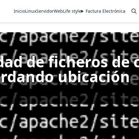
Inicio
Linux
Servidor
Web
Life style
Factura Electrónica
dad de ficheros de 
ardando ubicación