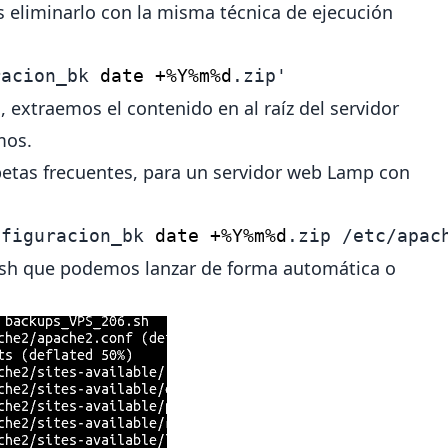
s eliminarlo con la misma técnica de ejecución
racion_bk 
date +%Y%m%d
.zip'
extraemos el contenido en al raíz del servidor
mos.
petas frecuentes, para un servidor web Lamp con
nfiguracion_bk 
date +%Y%m%d
.zip /etc/apac
 .sh que podemos lanzar de
forma automática
o