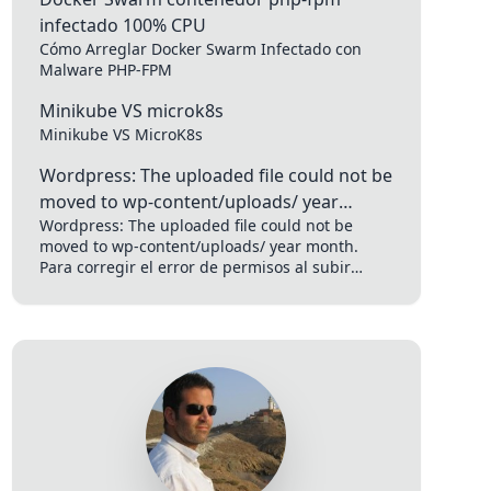
infectado 100% CPU
Cómo Arreglar Docker Swarm Infectado con
Malware PHP-FPM
Minikube VS microk8s
Minikube VS MicroK8s
Wordpress: The uploaded file could not be
moved to wp-content/uploads/ year
Wordpress: The uploaded file could not be
month
moved to wp-content/uploads/ year month.
Para corregir el error de permisos al subir
imágenes en WordPress, necesitas ajustar...