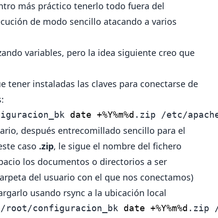
tro más práctico tenerlo todo fuera del
ecución de modo sencillo atacando a varios
zando variables, pero la idea siguiente creo que
e tener instaladas
las claves para conectarse de
s
:
figuracion_bk 
date +%Y%m%d
.zip /etc/apach
ario, después entrecomillado sencillo para el
este caso
.zip
, le sigue el nombre del fichero
acio los documentos o directorios a ser
 carpeta del usuario con el que nos conectamos)
rgarlo usando rsync a la ubicación local
:/root/configuracion_bk 
date +%Y%m%d
.zip 