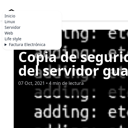
Becommerce.es
Inicio
Linux
Servidor
Web
Life style
SERVIDOR
Factura Electrónica
Copia de seguri
del servidor gu
07 Oct, 2021 • 4 min de lectura