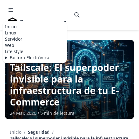
Becommerce.es
Inicio
Linux
Servidor
Web
Life style
SEGURIDAD
Factura Electrónica
Tailscale: El superpoder
invisible para la
infraestructura de tu E-
Commerce
24 Mar, 2026 • 5 min de lectura
Inicio
/
Seguridad
/
Tailscale: El superpoder invisible para la infraestructura