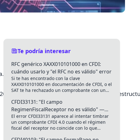
Te podría interesar
RFC genérico XAXX010101000 en CFDI:
cuándo usarlo y "el RFC no es válido" error
a.aspx
Si te has encontrado con la clave
XAXX010101000 en documentación de CFDI, o el
SAT te ha rechazado un comprobante con un
o%20de%20Nomina/nomina12/nomina12_XML_estructu
mensaje del tipo...
CFDI33131: "El campo
RegimenFiscalReceptor no es válido" —
El error CFDI33131 aparece al intentar timbrar
Error CFDI SAT México
un comprobante CFDI 4.0 cuando el régimen
fiscal del receptor no coincide con lo que
espera el catálogo...
CFDI40103: "El campo FormaPago no