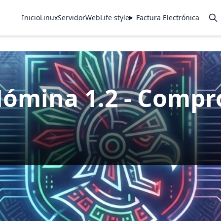
Inicio
Linux
Servidor
Web
Life style
Factura Electrónica
mina 1.2 - Compr