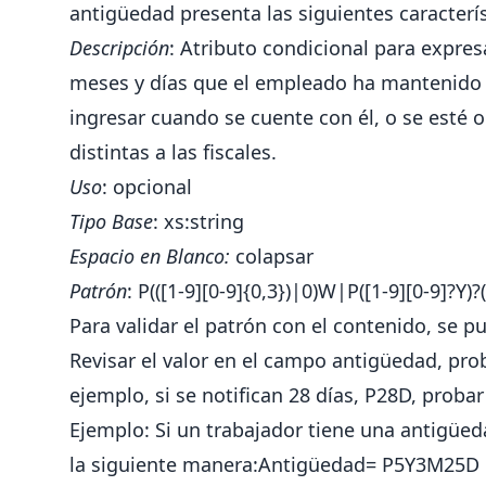
antigüedad presenta las siguientes caracterís
Descripción
: Atributo condicional para expre
meses y días que el empleado ha mantenido r
ingresar cuando se cuente con él, o se esté 
distintas a las fiscales.
Uso
: opcional
Tipo Base
: xs:string
Espacio en Blanco:
colapsar
Patrón
: P(([1-9][0-9]{0,3})|0)W|P([1-9][0-9]?Y)
Para validar el patrón con el contenido, se pu
Revisar el valor en el campo antigüedad, pro
ejemplo, si se notifican 28 días, P28D, proba
Ejemplo: Si un trabajador tiene una antigüed
la siguiente manera:Antigüedad= P5Y3M25D