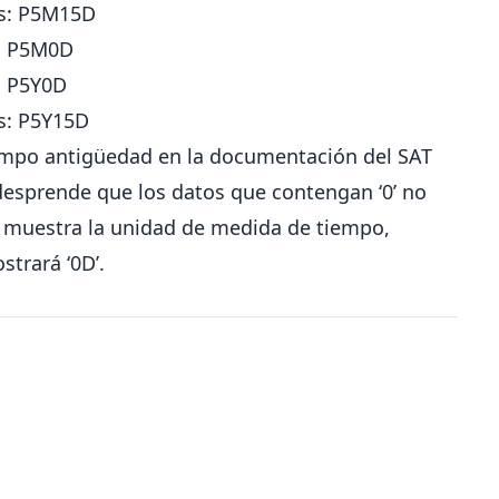
as: P5M15D
s: P5M0D
: P5Y0D
s: P5Y15D
ampo antigüedad en la documentación del SAT
desprende que los datos que contengan ‘0’ no
que muestra la unidad de medida de tiempo,
strará ‘0D’.