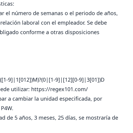
ticas:
sar el número de semanas o el periodo de años,
elación laboral con el empleador. Se debe
obligado conforme a otras disposiciones
?(([1-9]|1[012])M)?(0|[1-9]|[12][0-9]|3[01])D
ede utilizar:
https://regex101.com/
bar a cambiar la unidad especificada, por
r P4W.
ad de 5 años, 3 meses, 25 días, se mostraría de