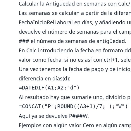
Calcular la Antigüedad en semanas con Calc/
Las semanas se calculan a partir de la difere
FechaInicioRelLaboral en días, y añadiendo un
devuelve el número de semanas para el cam
### el número de semanas de antigüedad.
En Calc introduciendo la fecha en formato 
valor como fecha, si no es así con ctrl+1, sel
Una vez tenemos la fecha de pago y de inicio,
diferencia en días(d):
=DATEDIF(A1;A2;"d")
Al resultado hay que sumarle uno, dividirlo po
=CONCAT("P";ROUND((A3+1)/7; );"W")
Aquí ya se devuelve P###W.
Ejemplos con algún valor Cero en algún cam