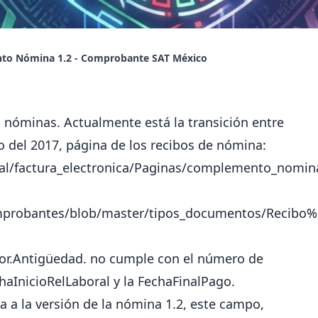
o Nómina 1.2 - Comprobante SAT México
 nóminas. Actualmente está la transición entre
ero del 2017, página de los recibos de nómina:
al/factura_electronica/Paginas/complemento_nomin
omprobantes/blob/master/tipos_documentos/Recib
or.Antigüedad. no cumple con el número de
haInicioRelLaboral y la FechaFinalPago.
 a la versión de la nómina 1.2, este campo,