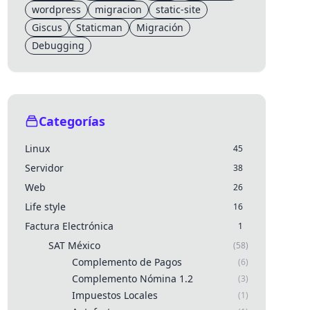
wordpress
migracion
static-site
Giscus
Staticman
Migración
Debugging
Categorías
Linux
45
Servidor
38
Web
26
Life style
16
Factura Electrónica
1
SAT México
(58)
Complemento de Pagos
(6)
Complemento Nómina 1.2
(3)
Impuestos Locales
(1)