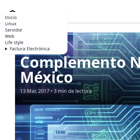
Becommerce.es
Inicio
Linux
Servidor
Web
Life style
SAT MÉXICO
Factura Electrónica
Complemento Nó
México
13 Mar, 2017 • 3 min de lectura