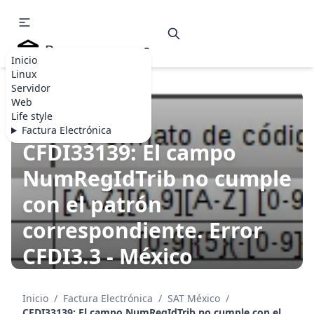
Becommerce.es
Inicio
Linux
Servidor
Web
Life style
SAT MÉXICO
Factura Electrónica
CFDI33139: El campo
NumRegIdTrib no cumple
con el patrón
correspondiente. Error
CFDI3.3 - México
21 Jan, 2018 • 2 min de lectura
Inicio
/
Factura Electrónica
/
SAT México
/
CFDI33139: El campo NumRegIdTrib no cumple con el