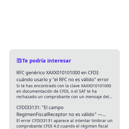
Te podría interesar
RFC genérico XAXX010101000 en CFDI:
cuándo usarlo y "el RFC no es válido" error
Si te has encontrado con la clave XAXX010101000
en documentación de CFDI, o el SAT te ha
rechazado un comprobante con un mensaje del
tipo...
CFDI33131: "El campo
RegimenFiscalReceptor no es válido" —
El error CFDI33131 aparece al intentar timbrar un
Error CFDI SAT México
comprobante CFDI 4.0 cuando el régimen fiscal