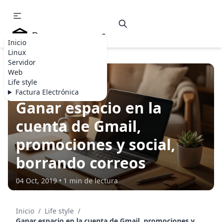
Becommerce.es
Inicio
Linux
Servidor
Web
Life style
LIFE STYLE
Factura Electrónica
Ganar espacio en la
cuenta de Gmail,
promociones y social,
borrando correos
04 Oct, 2019 • 1 min de lectura
Inicio
/
Life style
/
Ganar espacio en la cuenta de Gmail, promociones y