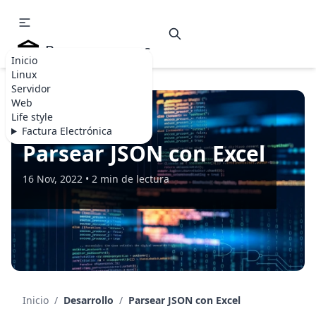
Becommerce.es
Inicio
Linux
Servidor
Web
Life style
DESARROLLO
Factura Electrónica
Parsear JSON con Excel
16 Nov, 2022 • 2 min de lectura
Inicio
/
Desarrollo
/
Parsear JSON con Excel