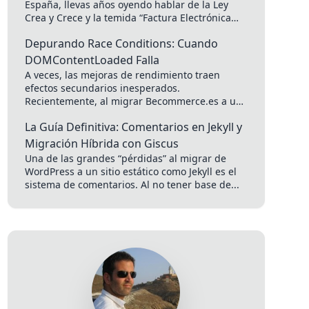
España, llevas años oyendo hablar de la Ley
Crea y Crece y la temida “Factura Electrónica
Obligatoria”....
Depurando Race Conditions: Cuando
DOMContentLoaded Falla
A veces, las mejoras de rendimiento traen
efectos secundarios inesperados.
Recientemente, al migrar Becommerce.es a una
infraestructura más rápida, una funcionalidad
La Guía Definitiva: Comentarios en Jekyll y
crítica dejó de funcionar:...
Migración Híbrida con Giscus
Una de las grandes “pérdidas” al migrar de
WordPress a un sitio estático como Jekyll es el
sistema de comentarios. Al no tener base de...