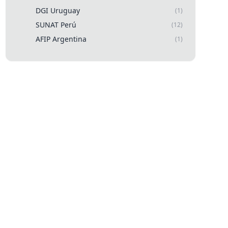
DGI Uruguay
(1)
SUNAT Perú
(12)
AFIP Argentina
(1)