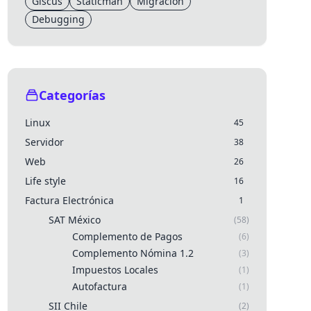
Giscus
Staticman
Migración
Debugging
Categorías
Linux
45
Servidor
38
Web
26
Life style
16
Factura Electrónica
1
SAT México
(58)
Complemento de Pagos
(6)
Complemento Nómina 1.2
(3)
Impuestos Locales
(1)
Autofactura
(1)
SII Chile
(2)