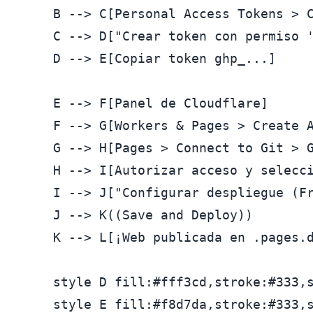
    B --> C[Personal Access Tokens > C
    C --> D["Crear token con permiso '
    D --> E[Copiar token ghp_...]

    E --> F[Panel de Cloudflare]

    F --> G[Workers & Pages > Create A
    G --> H[Pages > Connect to Git > G
    H --> I[Autorizar acceso y selecci
    I --> J["Configurar despliegue (Fr
    J --> K((Save and Deploy))

    K --> L[¡Web publicada en .pages.d
    style D fill:#fff3cd,stroke:#333,s
    style E fill:#f8d7da,stroke:#333,s