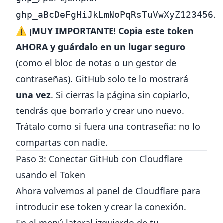
.
ghp_aBcDeFgHiJkLmNoPqRsTuVwXyZ123456
⚠️
¡MUY IMPORTANTE! Copia este token
AHORA y guárdalo en un lugar seguro
(como el bloc de notas o un gestor de
contraseñas). GitHub solo te lo mostrará
una vez
. Si cierras la página sin copiarlo,
tendrás que borrarlo y crear uno nuevo.
Trátalo como si fuera una contraseña: no lo
compartas con nadie.
Paso 3: Conectar GitHub con Cloudflare
usando el Token
Ahora volvemos al panel de Cloudflare para
introducir ese token y crear la conexión.
En el menú lateral izquierdo de tu