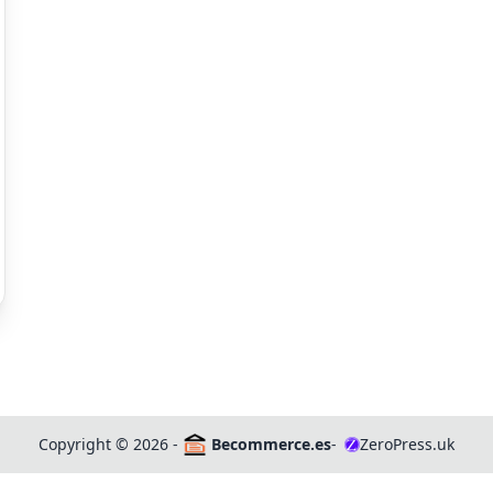
Copyright
©
2026 -
Becommerce.es
-
ZeroPress.uk
Z